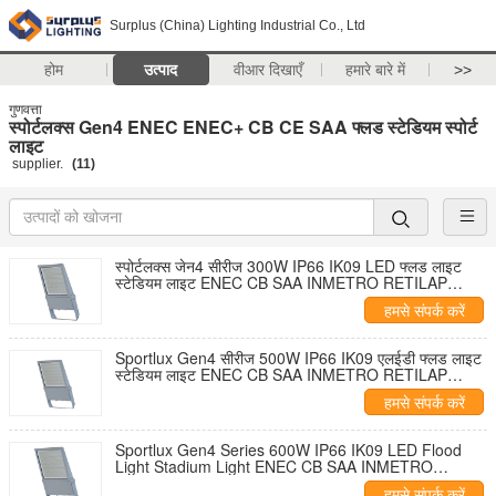
Surplus (China) Lighting Industrial Co., Ltd
होम
उत्पाद
वीआर दिखाएँ
हमारे बारे में
>>
गुणवत्ता
स्पोर्टलक्स Gen4 ENEC ENEC+ CB CE SAA फ्लड स्टेडियम स्पोर्ट
लाइट
supplier.
(11)
स्पोर्टलक्स जेन4 सीरीज 300W IP66 IK09 LED फ्लड लाइट
स्टेडियम लाइट ENEC CB SAA INMETRO RETILAP
प्रमाणित आउटडोर लाइटिंग 5 साल की वारंटी
हमसे संपर्क करें
Sportlux Gen4 सीरीज 500W IP66 IK09 एलईडी फ्लड लाइट
स्टेडियम लाइट ENEC CB SAA INMETRO RETILAP
प्रमाणित आउटडोर प्रकाश 5 साल की वारंटी
हमसे संपर्क करें
Sportlux Gen4 Series 600W IP66 IK09 LED Flood
Light Stadium Light ENEC CB SAA INMETRO
RETILAP Certified Outdoor Lighting 5 Years
हमसे संपर्क करें