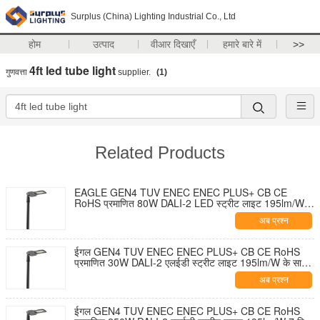
Surplus (China) Lighting Industrial Co., Ltd
होम
उत्पाद
वीआर दिखाएँ
हमारे बारे में
>>
4ft led tube light
गुणवत्ता
supplier.
(1)
Related Products
EAGLE GEN4 TUV ENEC ENEC PLUS+ CB CE
RoHS प्रमाणित 80W DALI-2 LED स्ट्रीट लाइट 195lm/W 7
पिन NEMA सॉकेट शॉर्टिंग कैप और 10KV SPD के साथ टूल-फ्री
अब प्रश्न
ओपनिंग और सेल्फ-क्लीनिंग डिज़ाइन
ईगल GEN4 TUV ENEC ENEC PLUS+ CB CE RoHS
प्रमाणित 30W DALI-2 एलईडी स्ट्रीट लाइट 195lm/W के साथ
7 पिन NEMA सॉकेट शॉर्टिंग कैप और 10KV एसपीडी टूल-फ्री
अब प्रश्न
ओपनिंग और सेल्फ-क्लीनिंग डिज़ाइन
ईगल GEN4 TUV ENEC ENEC PLUS+ CB CE RoHS