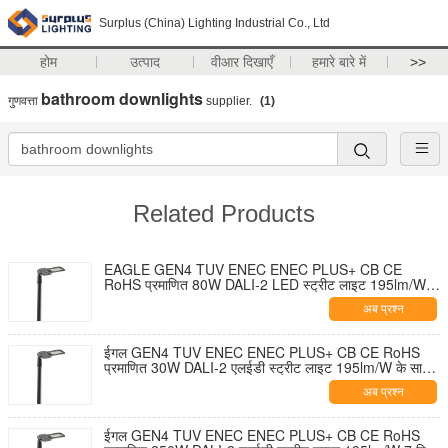
Surplus (China) Lighting Industrial Co., Ltd
होम
उत्पाद
वीआर दिखाएँ
हमारे बारे में
>>
bathroom downlights
गुणवत्ता
supplier.
(1)
Related Products
EAGLE GEN4 TUV ENEC ENEC PLUS+ CB CE
RoHS प्रमाणित 80W DALI-2 LED स्ट्रीट लाइट 195lm/W 7
पिन NEMA सॉकेट शॉर्टिंग कैप और 10KV SPD के साथ टूल-फ्री
अब प्रश्न
ओपनिंग और सेल्फ-क्लीनिंग डिज़ाइन
ईगल GEN4 TUV ENEC ENEC PLUS+ CB CE RoHS
प्रमाणित 30W DALI-2 एलईडी स्ट्रीट लाइट 195lm/W के साथ
7 पिन NEMA सॉकेट शॉर्टिंग कैप और 10KV एसपीडी टूल-फ्री
अब प्रश्न
ओपनिंग और सेल्फ-क्लीनिंग डिज़ाइन
ईगल GEN4 TUV ENEC ENEC PLUS+ CB CE RoHS