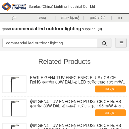
Surplus (China) Lighting Industrial Co., Ltd
होम
उत्पाद
वीआर दिखाएँ
हमारे बारे में
>>
commercial led outdoor lighting
गुणवत्ता
supplier.
(0)
Related Products
EAGLE GEN4 TUV ENEC ENEC PLUS+ CB CE
RoHS प्रमाणित 80W DALI-2 LED स्ट्रीट लाइट 195lm/W 7
पिन NEMA सॉकेट शॉर्टिंग कैप और 10KV SPD के साथ टूल-फ्री
अब प्रश्न
ओपनिंग और सेल्फ-क्लीनिंग डिज़ाइन
ईगल GEN4 TUV ENEC ENEC PLUS+ CB CE RoHS
प्रमाणित 30W DALI-2 एलईडी स्ट्रीट लाइट 195lm/W के साथ
7 पिन NEMA सॉकेट शॉर्टिंग कैप और 10KV एसपीडी टूल-फ्री
अब प्रश्न
ओपनिंग और सेल्फ-क्लीनिंग डिज़ाइन
ईगल GEN4 TUV ENEC ENEC PLUS+ CB CE RoHS