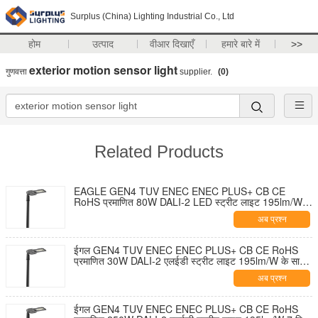
Surplus (China) Lighting Industrial Co., Ltd
होम
उत्पाद
वीआर दिखाएँ
हमारे बारे में
>>
exterior motion sensor light
गुणवत्ता
supplier.
(0)
Related Products
EAGLE GEN4 TUV ENEC ENEC PLUS+ CB CE
RoHS प्रमाणित 80W DALI-2 LED स्ट्रीट लाइट 195lm/W 7
पिन NEMA सॉकेट शॉर्टिंग कैप और 10KV SPD के साथ टूल-फ्री
अब प्रश्न
ओपनिंग और सेल्फ-क्लीनिंग डिज़ाइन
ईगल GEN4 TUV ENEC ENEC PLUS+ CB CE RoHS
प्रमाणित 30W DALI-2 एलईडी स्ट्रीट लाइट 195lm/W के साथ
7 पिन NEMA सॉकेट शॉर्टिंग कैप और 10KV एसपीडी टूल-फ्री
अब प्रश्न
ओपनिंग और सेल्फ-क्लीनिंग डिज़ाइन
ईगल GEN4 TUV ENEC ENEC PLUS+ CB CE RoHS