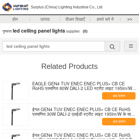
Surplus (China) Lighting Industrial Co., Ltd
होम
उत्पाद
वीआर दिखाएँ
हमारे बारे में
>>
led ceiling panel lights
गुणवत्ता
supplier.
(0)
Related Products
EAGLE GEN4 TUV ENEC ENEC PLUS+ CB CE
RoHS प्रमाणित 80W DALI-2 LED स्ट्रीट लाइट 195lm/W 7
पिन NEMA सॉकेट शॉर्टिंग कैप और 10KV SPD के साथ टूल-फ्री
अब प्रश्न
ओपनिंग और सेल्फ-क्लीनिंग डिज़ाइन
ईगल GEN4 TUV ENEC ENEC PLUS+ CB CE RoHS
प्रमाणित 30W DALI-2 एलईडी स्ट्रीट लाइट 195lm/W के साथ
7 पिन NEMA सॉकेट शॉर्टिंग कैप और 10KV एसपीडी टूल-फ्री
अब प्रश्न
ओपनिंग और सेल्फ-क्लीनिंग डिज़ाइन
ईगल GEN4 TUV ENEC ENEC PLUS+ CB CE RoHS