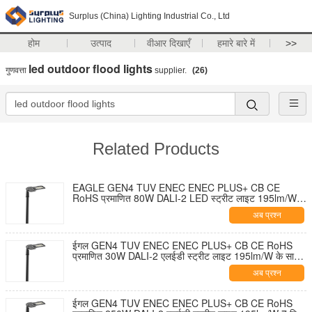
Surplus (China) Lighting Industrial Co., Ltd
होम
उत्पाद
वीआर दिखाएँ
हमारे बारे में
>>
led outdoor flood lights
गुणवत्ता
supplier.
(26)
Related Products
EAGLE GEN4 TUV ENEC ENEC PLUS+ CB CE
RoHS प्रमाणित 80W DALI-2 LED स्ट्रीट लाइट 195lm/W 7
पिन NEMA सॉकेट शॉर्टिंग कैप और 10KV SPD के साथ टूल-फ्री
अब प्रश्न
ओपनिंग और सेल्फ-क्लीनिंग डिज़ाइन
ईगल GEN4 TUV ENEC ENEC PLUS+ CB CE RoHS
प्रमाणित 30W DALI-2 एलईडी स्ट्रीट लाइट 195lm/W के साथ
7 पिन NEMA सॉकेट शॉर्टिंग कैप और 10KV एसपीडी टूल-फ्री
अब प्रश्न
ओपनिंग और सेल्फ-क्लीनिंग डिज़ाइन
ईगल GEN4 TUV ENEC ENEC PLUS+ CB CE RoHS