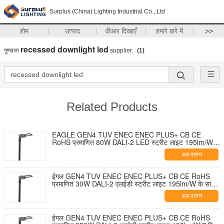
Surplus (China) Lighting Industrial Co., Ltd
होम
उत्पाद
वीआर दिखाएँ
हमारे बारे में
>>
recessed downlight led
गुणवत्ता
supplier.
(1)
Related Products
EAGLE GEN4 TUV ENEC ENEC PLUS+ CB CE
RoHS प्रमाणित 80W DALI-2 LED स्ट्रीट लाइट 195lm/W 7
पिन NEMA सॉकेट शॉर्टिंग कैप और 10KV SPD के साथ टूल-फ्री
अब प्रश्न
ओपनिंग और सेल्फ-क्लीनिंग डिज़ाइन
ईगल GEN4 TUV ENEC ENEC PLUS+ CB CE RoHS
प्रमाणित 30W DALI-2 एलईडी स्ट्रीट लाइट 195lm/W के साथ
7 पिन NEMA सॉकेट शॉर्टिंग कैप और 10KV एसपीडी टूल-फ्री
अब प्रश्न
ओपनिंग और सेल्फ-क्लीनिंग डिज़ाइन
ईगल GEN4 TUV ENEC ENEC PLUS+ CB CE RoHS