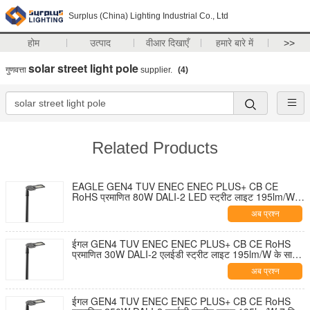
Surplus (China) Lighting Industrial Co., Ltd
होम
उत्पाद
वीआर दिखाएँ
हमारे बारे में
>>
solar street light pole
गुणवत्ता
supplier.
(4)
Related Products
EAGLE GEN4 TUV ENEC ENEC PLUS+ CB CE
RoHS प्रमाणित 80W DALI-2 LED स्ट्रीट लाइट 195lm/W 7
पिन NEMA सॉकेट शॉर्टिंग कैप और 10KV SPD के साथ टूल-फ्री
अब प्रश्न
ओपनिंग और सेल्फ-क्लीनिंग डिज़ाइन
ईगल GEN4 TUV ENEC ENEC PLUS+ CB CE RoHS
प्रमाणित 30W DALI-2 एलईडी स्ट्रीट लाइट 195lm/W के साथ
7 पिन NEMA सॉकेट शॉर्टिंग कैप और 10KV एसपीडी टूल-फ्री
अब प्रश्न
ओपनिंग और सेल्फ-क्लीनिंग डिज़ाइन
ईगल GEN4 TUV ENEC ENEC PLUS+ CB CE RoHS