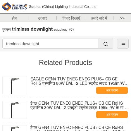
Surplus (China) Lighting Industrial Co., Ltd
होम
उत्पाद
वीआर दिखाएँ
हमारे बारे में
>>
trimless downlight
गुणवत्ता
supplier.
(0)
Related Products
EAGLE GEN4 TUV ENEC ENEC PLUS+ CB CE
RoHS प्रमाणित 80W DALI-2 LED स्ट्रीट लाइट 195lm/W 7
पिन NEMA सॉकेट शॉर्टिंग कैप और 10KV SPD के साथ टूल-फ्री
अब प्रश्न
ओपनिंग और सेल्फ-क्लीनिंग डिज़ाइन
ईगल GEN4 TUV ENEC ENEC PLUS+ CB CE RoHS
प्रमाणित 30W DALI-2 एलईडी स्ट्रीट लाइट 195lm/W के साथ
7 पिन NEMA सॉकेट शॉर्टिंग कैप और 10KV एसपीडी टूल-फ्री
अब प्रश्न
ओपनिंग और सेल्फ-क्लीनिंग डिज़ाइन
ईगल GEN4 TUV ENEC ENEC PLUS+ CB CE RoHS