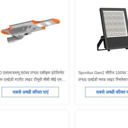
 एलएम/डब्ल्यू 80W IP66 एकीकृत इंटेलिजेंट
Sportlux Gen2 सीरीज 100W
र एलईडी स्ट्रीट लाइट टीयूवी सीबी सीई एसएए
IP66 एलईडी फ्लड लाइट रिफ्लेक्
ीकृत सोलर लाइटिंग ऑल इन वन सोलर पावर्ड
ENEC CE CB SAA GMA I
सबसे अच्छी कीमत पाएं
सबसे अच्छी कीमत पा
डी स्ट्रीट लाइट सोलर एलईडी पार्किंग लॉट
RETILAP प्रमाणित आउटडोर प्र
इट
वारंटी