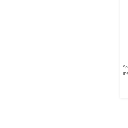
Sp
IP
CE
प्र