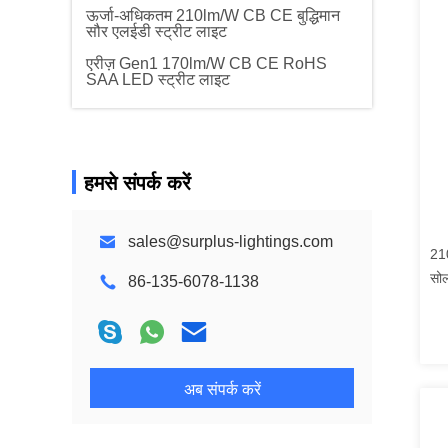
ऊर्जा-अधिकतम 210lm/W CB CE बुद्धिमान
सौर एलईडी स्ट्रीट लाइट
एरीज़ Gen1 170lm/W CB CE RoHS
SAA LED स्ट्रीट लाइट
हमसे संपर्क करें
sales@surplus-lightings.com
210
सोल
86-135-6078-1138
स्व
एलई
ला
अब संपर्क करें