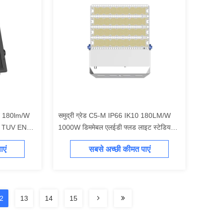
W 180lm/W
समुद्री ग्रेड C5-M IP66 IK10 180LM/W
्तक TUV ENEC
1000W डिममेबल एलईडी फ्लड लाइट स्टेडियम
 RETILAP
लाइट SAA CB CE ENEC RETILAP
एं
सबसे अच्छी कीमत पाएं
साल की वारंटी
INMETRO प्रमाणित 5 साल की वारंटी
2
13
14
15