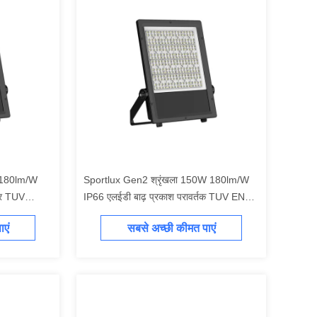
 180lm/W
Sportlux Gen2 श्रृंखला 150W 180lm/W
टर TUV
IP66 एलईडी बाढ़ प्रकाश परावर्तक TUV ENEC
NMETRO
CE CB SAA GMA INMETRO RETILAP
एं
सबसे अच्छी कीमत पाएं
काश 5 साल की
प्रमाणित बाहरी प्रकाश व्यवस्था 5 साल की वारंटी