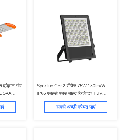
ुद्धिमान सौर
Sportlux Gen2 सीरीज 75W 180lm/W
CE SAA
IP66 एलईडी फ्लड लाइट रिफ्लेक्टर TUV
क में सौर
ENEC CE CB SAA GMA INMETRO
एं
सबसे अच्छी कीमत पाएं
्किंग लॉट
RETILAP प्रमाणित बाहरी प्रकाश 5 साल की
वारंटी