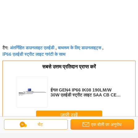
अंतर्निहित डाउनलाइट एलईडी
बाथरूम के लिए डाउनलाइट्स
टैग:
,
,
IP66 एलईडी स्ट्रीट लाइट गारंटी के साथ
सबसे उत्तम प्रतिदान प्राप्त करें
ईगल GEN4 IP66 IK08 190LM/W
30W एलईडी स्ट्रीट लाइट SAA CB CE
ENEC स्वीकृत 10 साल की वारंटी सार्वजनिक
प्रकाश व्यवस्था
जारी रखें
चैट
एक बोली का अनुरोध
अधिक
ईगल जेन4 195lm/W ENEC ENEC+ CB SAA Zhaga-D4i स्ट्रीट