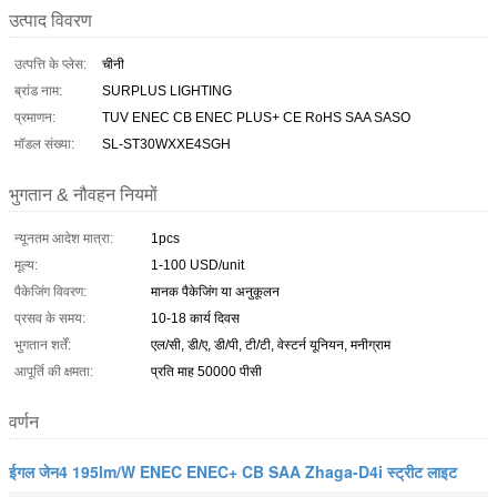
उत्पाद विवरण
उत्पत्ति के प्लेस:
चीनी
ब्रांड नाम:
SURPLUS LIGHTING
प्रमाणन:
TUV ENEC CB ENEC PLUS+ CE RoHS SAA SASO
मॉडल संख्या:
SL-ST30WXXE4SGH
भुगतान & नौवहन नियमों
न्यूनतम आदेश मात्रा:
1pcs
मूल्य:
1-100 USD/unit
पैकेजिंग विवरण:
मानक पैकेजिंग या अनुकूलन
प्रसव के समय:
10-18 कार्य दिवस
भुगतान शर्तें:
एल/सी, डी/ए, डी/पी, टी/टी, वेस्टर्न यूनियन, मनीग्राम
आपूर्ति की क्षमता:
प्रति माह 50000 पीसी
वर्णन
ईगल जेन4 195lm/W ENEC ENEC+ CB SAA Zhaga-D4i स्ट्रीट लाइट