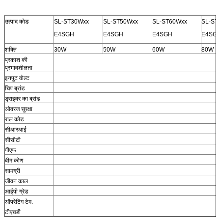
उत्पाद कोड
SL-ST30Wxx
SL-ST50Wxx
SL-ST60Wxx
SL-ST
E4SGH
E4SGH
E4SGH
E4SG
शक्ति
30W
50W
60W
80W
प्रकाश की
प्रभावशीलता
इनपुट वोल्ट
चिप ब्रांड
T
ड्राइवर का ब्रांड
ओवरज सुरक्षा
राल कोड
सीआरआई
सीसीटी
पीएफ
बीम कोण
सामग्री
जीवन काल
आईपी ग्रेड
ऑपरेटिंग टेम.
टीएचडी