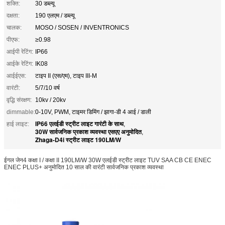
शक्ति:
30 डब्ल्यू
दक्षता:
190 एलएम / डब्ल्यू
चालक:
MOSO / SOSEN / INVENTRONICS
पीएफ:
≥0.98
आईपी रेटिंग:
IP66
आईके रेटिंग:
IK08
आईईएस:
टाइप II (एस/एम), टाइप III-M
वारंटी:
5/7/10 वर्ष
वृद्धि संरक्षण:
10kv / 20kv
dimmable:
0-10V, PWM, टाइमर डिमिंग / झागा-डी 4 आई / डाली
IP66 एलईडी स्ट्रीट लाइट गारंटी के साथ
हाई लाइट:
,
30W सार्वजनिक प्रकाश व्यवस्था एसएए अनुमोदित
,
Zhaga-D4i स्ट्रीट लाइट 190LM/W
ईगल जेन4 कक्षा I / कक्षा II 190LM/W 30W एलईडी स्ट्रीट लाइट TUV SAA CB CE ENEC
ENEC PLUS+ अनुमोदित 10 साल की वारंटी सार्वजनिक प्रकाश व्यवस्था