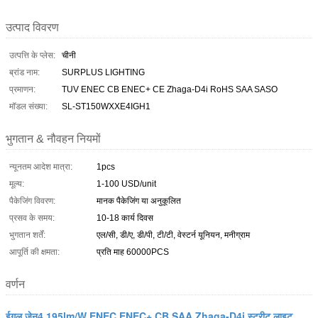
उत्पाद विवरण
उत्पत्ति के प्लेस:
चीनी
ब्रांड नाम:
SURPLUS LIGHTING
प्रमाणन:
TUV ENEC CB ENEC+ CE Zhaga-D4i RoHS SAA SASO
मॉडल संख्या:
SL-ST150WXXE4IGH1
भुगतान & नौवहन नियमों
न्यूनतम आदेश मात्रा:
1pcs
मूल्य:
1-100 USD/unit
पैकेजिंग विवरण:
मानक पैकेजिंग या अनुकूलित
प्रसव के समय:
10-18 कार्य दिवस
भुगतान शर्तें:
एल/सी, डी/ए, डी/पी, टी/टी, वेस्टर्न यूनियन, मनीग्राम
आपूर्ति की क्षमता:
प्रति माह 60000PCS
वर्णन
ईगल जेन4 195lm/W ENEC ENEC+ CB SAA Zhaga-D4i स्ट्रीट लाइट