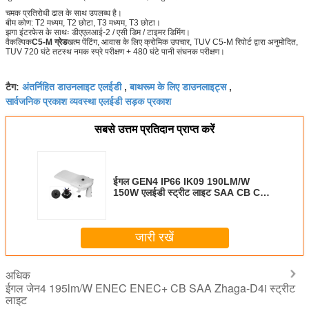
चमक प्रतिरोधी ढाल के साथ उपलब्ध है।
बीम कोण: T2 मध्यम, T2 छोटा, T3 मध्यम, T3 छोटा।
झगा इंटरफेस के साथः डीएएलआई-2 / एसी डिम / टाइमर डिमिंग।
वैकल्पिक
C5-M ग्रेड
खत्म पेंटिंग, आवास के लिए क्रोमिक उपचार, TUV C5-M रिपोर्ट द्वारा अनुमोदित,
TUV 720 घंटे तटस्थ नमक स्प्रे परीक्षण + 480 घंटे पानी संघनक परीक्षण।
अंतर्निहित डाउनलाइट एलईडी
बाथरूम के लिए डाउनलाइट्स
टैग:
,
,
सार्वजनिक प्रकाश व्यवस्था एलईडी सड़क प्रकाश
सबसे उत्तम प्रतिदान प्राप्त करें
ईगल GEN4 IP66 IK09 190LM/W
150W एलईडी स्ट्रीट लाइट SAA CB CE
ENEC Zhaga-D4i अनुमोदित 10 साल की
वारंटी सार्वजनिक प्रकाश व्यवस्था
जारी रखें
अधिक
ईगल जेन4 195lm/W ENEC ENEC+ CB SAA Zhaga-D4i स्ट्रीट
लाइट