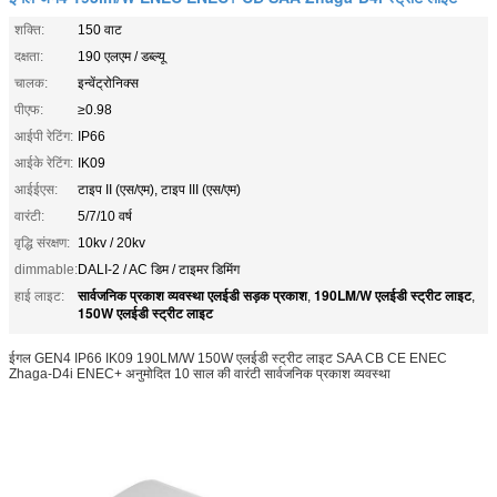
शक्ति:
150 वाट
दक्षता:
190 एलएम / डब्ल्यू
चालक:
इन्वेंट्रोनिक्स
पीएफ:
≥0.98
आईपी रेटिंग:
IP66
आईके रेटिंग:
IK09
आईईएस:
टाइप II (एस/एम), टाइप III (एस/एम)
वारंटी:
5/7/10 वर्ष
वृद्धि संरक्षण:
10kv / 20kv
dimmable:
DALI-2 / AC डिम / टाइमर डिमिंग
सार्वजनिक प्रकाश व्यवस्था एलईडी सड़क प्रकाश
190LM/W एलईडी स्ट्रीट लाइट
हाई लाइट:
,
,
150W एलईडी स्ट्रीट लाइट
ईगल GEN4 IP66 IK09 190LM/W 150W एलईडी स्ट्रीट लाइट SAA CB CE ENEC
Zhaga-D4i ENEC+ अनुमोदित 10 साल की वारंटी सार्वजनिक प्रकाश व्यवस्था