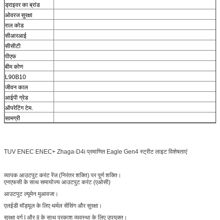
ड्राइवर का ब्रांड
ओवरज सुरक्षा
राल कोड
सीआरआई
सीसीटी
पीएफ
बीम कोण
L90B10
जीवन काल
आईपी ग्रेड
ऑपरेटिंग टेम.
सामग्री
TUV ENEC ENEC+ Zhaga-D4i प्रमाणित Eagle Gen4 स्ट्रीट लाइट विशेषताएं
व्यापक आउटपुट करंट रेंज (निरंतर शक्ति) पर पूर्ण शक्ति।
एनएफसी के साथ समायोज्य आउटपुट करंट (एओसी)
आउटपुट ल्यूमेन मुआवजा।
एलईडी मॉड्यूल के लिए थर्मल सेंसिंग और सुरक्षा।
सुरक्षा वर्ग I और II के साथ प्रकाश व्यवस्था के लिए उपयुक्त।