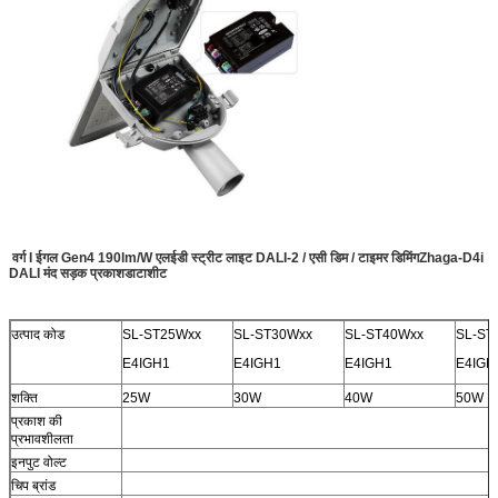
वर्ग I ईगल Gen4 190lm/W एलईडी स्ट्रीट लाइट DALI-2 / एसी डिम / टाइमर डिमिंग
Zhaga-D4i
DALI मंद सड़क प्रकाश
डाटाशीट
उत्पाद कोड
SL-ST25Wxx
SL-ST30Wxx
SL-ST40Wxx
SL-ST
E4IGH1
E4IGH1
E4IGH1
E4IGH
शक्ति
25W
30W
40W
50W
प्रकाश की
प्रभावशीलता
इनपुट वोल्ट
चिप ब्रांड
T