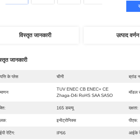
स
विस्तृत जानकारी
उत्पाद वर्णन
स्तृत जानकारी
पत्ति के प्लेस
चीनी
ब्रांड 
TUV ENEC CB ENEC+ CE 
रमाणन
मॉडल स
Zhaga-D4i RoHS SAA SASO
्ति:
165 डब्ल्यू
दक्षता:
ालक:
इन्वेंट्रोनिक्स
पीएफ:
पी रेटिंग:
IP66
आईके रे