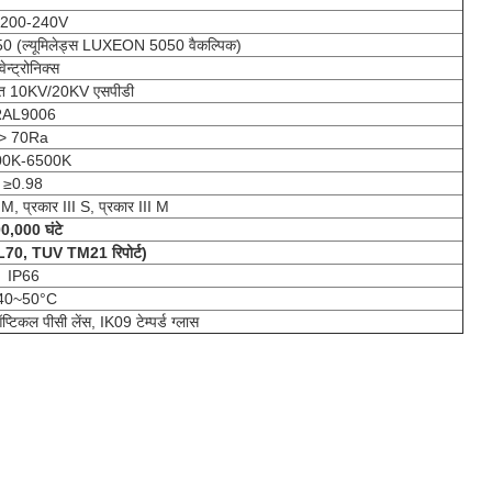
200-240V
ल्यूमिलेड्स LUXEON 5050 वैकल्पिक)
्वेन्ट्रोनिक्स
िहित 10KV/20KV एसपीडी
AL9006
> 70Ra
00K-6500K
≥0.98
I M, प्रकार III S, प्रकार III M
0,000 घंटे
L70, TUV TM21 रिपोर्ट)
IP66
40~50°C
िकल पीसी लेंस, IK09 टेम्पर्ड ग्लास