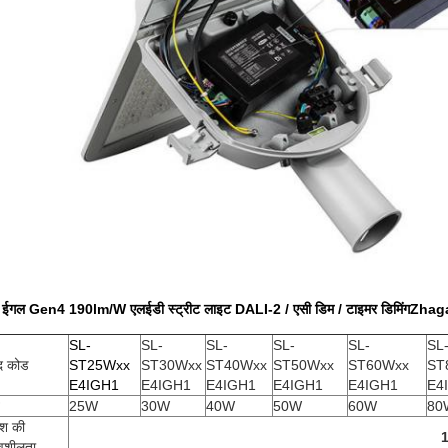
 I ईगल Gen4 190lm/W एलईडी स्ट्रीट लाइट DALI-2 / एसी डिम / टाइमर डिमिंग
Zhaga
SL-
SL-
SL-
SL-
SL-
SL
ाद कोड
ST25Wxx
ST30Wxx
ST40Wxx
ST50Wxx
ST60Wxx
ST
E4IGH1
E4IGH1
E4IGH1
E4IGH1
E4IGH1
E4
25W
30W
40W
50W
60W
80
ाश की
ावशीलता