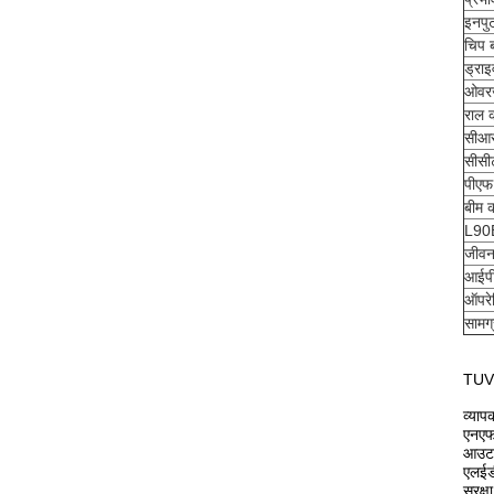
इनपुट
चिप ब
ड्राइ
ओवरज
राल 
सीआ
सीसी
पीएफ
बीम 
L90
जीवन
आईपी
ऑपरेट
सामग्
TUV 
व्याप
एनएफ
आउटप
एलईडी
सुरक्