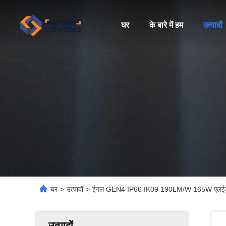
घर
के बारे में हम
उत्पादों
घर
>
उत्पादों
>
ईगल GEN4 IP66 IK09 190LM/W 165W एलईडी स्ट
उत्पादों