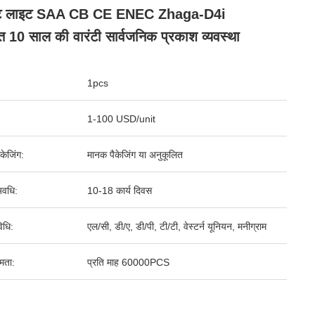
रीट लाइट SAA CB CE ENEC Zhaga-D4i
ृत 10 साल की वारंटी सार्वजनिक प्रकाश व्यवस्था
1pcs
1-100 USD/unit
पैकेजिंग:
मानक पैकेजिंग या अनुकूलित
वधि:
10-18 कार्य दिवस
िधि:
एल/सी, डी/ए, डी/पी, टी/टी, वेस्टर्न यूनियन, मनीग्राम
षमता:
प्रति माह 60000PCS