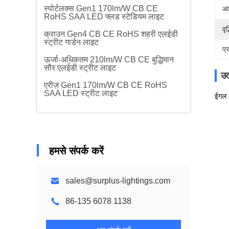
स्पोर्टलक्स Gen1 170lm/W CB CE
आ
RoHS SAA LED फ्लड स्टेडियम लाइट
वृद
क्राउन Gen4 CB CE RoHS शहरी एलईडी
स्ट्रीट गार्डन लाइट
प्
ऊर्जा-अधिकतम 210lm/W CB CE बुद्धिमान
सौर एलईडी स्ट्रीट लाइट
उत
एरीज़ Gen1 170lm/W CB CE RoHS
SAA LED स्ट्रीट लाइट
ईगल 
हमसे संपर्क करें
sales@surplus-lightings.com
86-135 6078 1138