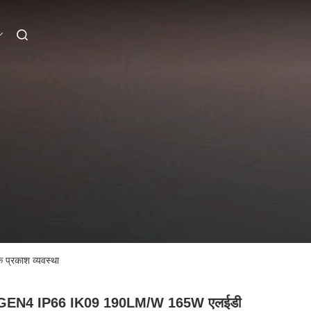
्रकाश व्यवस्था
GEN4 IP66 IK09 190LM/W 165W एलईडी