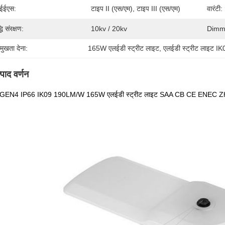
ईईएस:
टाइप II (एस/एम), टाइप III (एस/एम)
वारंटी:
्धि संरक्षण:
10kv / 20kv
Dimm
रमुखता देना:
165W एलईडी स्ट्रीट लाइट
, 
एलईडी स्ट्रीट लाइट IK
्पाद वर्णन
GEN4 IP66 IK09 190LM/W 165W एलईडी स्ट्रीट लाइट SAA CB CE ENEC Zhaga-D