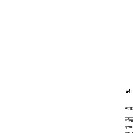
वर्ग
उत्प
शक्ति
प्रक
प्रभ