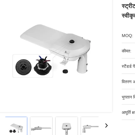
स्ट्
स्वीक
MOQ:
कीमत:
स्टैंडर्ड 
वितरण अ
भुगतान व
आपूर्ति क्