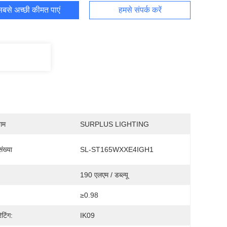
बसे अच्छी कीमत पाएं
हमसे संपर्क करें
नाम
SURPLUS LIGHTING
ंख्या
SL-ST165WXXE4IGH1
190 एलएम / डब्ल्यू
≥0.98
टिंग:
IK09