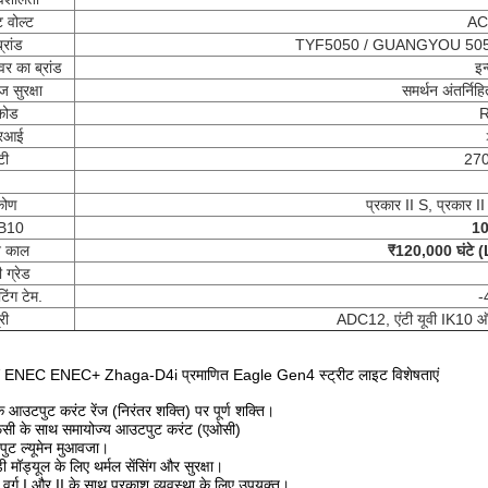
 वोल्ट
AC
्रांड
TYF5050 / GUANGYOU 5050 (
वर का ब्रांड
इन
 सुरक्षा
समर्थन अंतर्न
कोड
R
रआई
टी
27
कोण
प्रकार II S, प्रकार I
B10
10
 काल
₹120,000 घंटे (
 ग्रेड
िंग टेम.
-
री
ADC12, एंटी यूवी IK10 ऑप्ट
ENEC ENEC+ Zhaga-D4i प्रमाणित Eagle Gen4 स्ट्रीट लाइट विशेषताएं
क आउटपुट करंट रेंज (निरंतर शक्ति) पर पूर्ण शक्ति।
सी के साथ समायोज्य आउटपुट करंट (एओसी)
ुट ल्यूमेन मुआवजा।
 मॉड्यूल के लिए थर्मल सेंसिंग और सुरक्षा।
षा वर्ग I और II के साथ प्रकाश व्यवस्था के लिए उपयुक्त।