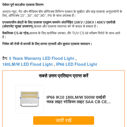
पेशेवर पूर्ण कटऑफ प्रकाश वितरण
अल्ट्रा-न्यूट, नैट और मीडियम बीम ऑप्टिक्स विभिन्न प्रकार के मुखौटा और बाढ़ प्रकाश अनुप्रयोगों के
लिए, ऑप्टिक्स 15°, 30°, 60°,90°, P6 के साथ उपलब्ध हैं।
एन
आवासीय क्षेत्रों के लिए प्रकाश प्रदूषण
.
समर्थन अंतर्निहित 10KV / 20KV / 40KV एसपीडी
(ओवरजेट सुरक्षा उपकरण),
चालक और प्रकाश व्यवस्था को भी बादल से बचाता है।
वैकल्पिक C5-M ग्रेड,
आवास के लिए क्रोमिक उपचार, लैंप TUV C5-M परीक्षण रिपोर्ट के साथ आते
हैं।
निवेश की तेजी से वापसी के लिए लागत प्रभावी और कुशल प्रकाश समाधान।
5 Years Warranty LED Flood Light
टैग:
,
180LM/W LED Flood Light
IP66 LED Flood Light
,
सबसे उत्तम प्रतिदान प्राप्त करें
IP66 IK10 180LM/W 500W एलईडी
फ्लड लाइट स्टेडियम लाइट SAA CB CE
ENEC RETILAP INMETRO प्रमाणित 5
साल की वारंटी
जारी रखें