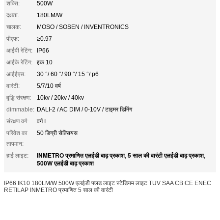
शक्ति:
500W
दक्षता:
180LM/W
चालक:
MOSO / SOSEN / INVENTRONICS
पीएफ:
≥0.97
आईपी रेटिंग:
IP66
आईके रेटिंग:
इक 10
आईईएस:
30 °/ 60 °/ 90 °/ 15 °/ p6
वारंटी:
5/7/10 वर्ष
वृद्धि संरक्षण:
10kv / 20kv / 40kv
dimmable:
DALI-2 / AC DIM / 0-10V / टाइमर डिमिंग
संरक्षण वर्ग:
वर्ग I
परिवेश का
50 डिग्री सेल्सियस
तापमान:
INMETRO प्रमाणित एलईडी बाढ़ प्रकाश
5 साल की वारंटी एलईडी बाढ़ प्रकाश
हाई लाइट:
,
,
500W एलईडी बाढ़ प्रकाश
IP66 IK10 180LM/W 500W एलईडी फ्लड लाइट स्टेडियम लाइट TUV SAA CB CE ENEC
RETILAP INMETRO प्रमाणित 5 साल की वारंटी