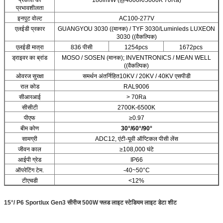
प्रकाश की
180lm/W (@4000K/5000K 70Ra)
प्रभावशीलता
इनपुट वोल्ट
AC100-277V
एलईडी प्रकार
GUANGYOU 3030 ((मानक) / TYF 3030/Luminleds LUXEON
3030 ((वैकल्पिक)
एलईडी मात्रा
836 पीसी
1254pcs
1672pcs
ड्राइवर का ब्रांड
MOSO / SOSEN (मानक); INVENTRONICS / MEAN WELL
((वैकल्पिक)
ओवरज सुरक्षा
समर्थन अंतर्निहित10KV / 20KV / 40KV एसपीडी
राल कोड
RAL9006
सीआरआई
> 70Ra
सीसीटी
2700K-6500K
पीएफ
≥0.97
बीम कोण
30°/60°/90°
सामग्री
ADC12, एंटी-यूवी ऑप्टिकल पीसी लेंस
जीवन काल
≥108,000 घंटे
आईपी ग्रेड
IP66
ऑपरेटिंग टेम.
-40~50°C
टीएचडी
<12%
15°/ P6 Sportlux Gen3 सीरीज 500W फ्लड लाइट स्टेडियम लाइट डेटा शीट