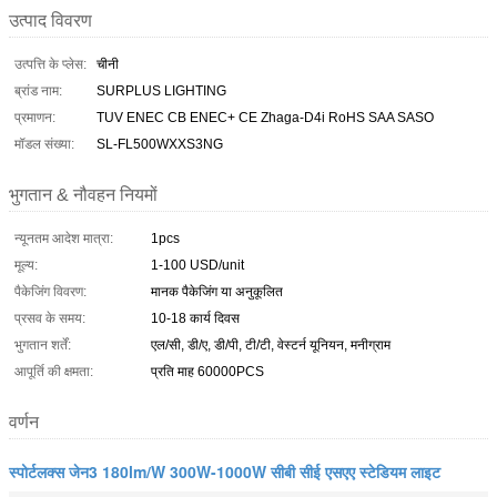
उत्पाद विवरण
उत्पत्ति के प्लेस:
चीनी
ब्रांड नाम:
SURPLUS LIGHTING
प्रमाणन:
TUV ENEC CB ENEC+ CE Zhaga-D4i RoHS SAA SASO
मॉडल संख्या:
SL-FL500WXXS3NG
भुगतान & नौवहन नियमों
न्यूनतम आदेश मात्रा:
1pcs
मूल्य:
1-100 USD/unit
पैकेजिंग विवरण:
मानक पैकेजिंग या अनुकूलित
प्रसव के समय:
10-18 कार्य दिवस
भुगतान शर्तें:
एल/सी, डी/ए, डी/पी, टी/टी, वेस्टर्न यूनियन, मनीग्राम
आपूर्ति की क्षमता:
प्रति माह 60000PCS
वर्णन
स्पोर्टलक्स जेन3 180lm/W 300W-1000W सीबी सीई एसएए स्टेडियम लाइट