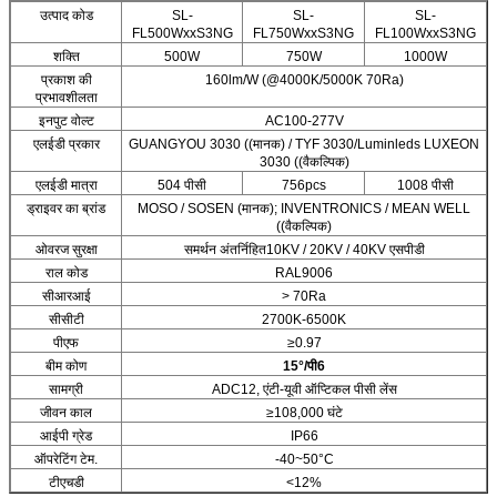
उत्पाद कोड
SL-
SL-
SL-
FL500WxxS3NG
FL750WxxS3NG
FL100WxxS3NG
शक्ति
500W
750W
1000W
प्रकाश की
160lm/W (@4000K/5000K 70Ra)
प्रभावशीलता
इनपुट वोल्ट
AC100-277V
एलईडी प्रकार
GUANGYOU 3030 ((मानक) / TYF 3030/Luminleds LUXEON
3030 ((वैकल्पिक)
एलईडी मात्रा
504 पीसी
756pcs
1008 पीसी
ड्राइवर का ब्रांड
MOSO / SOSEN (मानक); INVENTRONICS / MEAN WELL
((वैकल्पिक)
ओवरज सुरक्षा
समर्थन अंतर्निहित10KV / 20KV / 40KV एसपीडी
राल कोड
RAL9006
सीआरआई
> 70Ra
सीसीटी
2700K-6500K
पीएफ
≥0.97
बीम कोण
15
°/
पी6
सामग्री
ADC12, एंटी-यूवी ऑप्टिकल पीसी लेंस
जीवन काल
≥108,000 घंटे
आईपी ग्रेड
IP66
ऑपरेटिंग टेम.
-40~50°C
टीएचडी
<12%