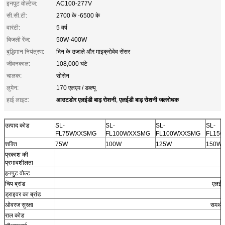
इनपुट वोल्टेज:
AC100-277V
सी.सी.टी:
2700 के -6500 के
वारंटी:
5 वर्ष
बिजली रेंज:
50W-400W
बुद्धिमान नियंत्रण:
दिन के उजाले और माइक्रोवेव सेंसर
जीवनकाल:
108,000 घंटे
चालक:
सोसेन
लुमेन:
170 एलएम / डब्ल्यू
आउटडोर एलईडी बाढ़ रोशनी
एलईडी बाढ़ रोशनी जलरोधक
हाई लाइट:
,
उत्पाद कोड
SL-
SL-
SL-
SL-
FL75WXXSMG
FL100WXXSMG
FL100WXXSMG
FL15
शक्ति
75W
100W
125W
150W
प्रकाश की
प्रभावशीलता
इनपुट वोल्ट
चिप ब्रांड
एलईड
ड्राइवर का ब्रांड
ओवरज सुरक्षा
समर्थ
राल कोड