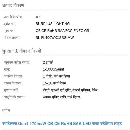
उत्पाद विवरण
उत्पत्ति के प्लेस:
चीनी
ब्रांड नाम:
SURPLUS LIGHTING
प्रमाणन:
CB CE RoHS SAA FCC ENEC GS
मॉडल संख्या:
SL-FL400WXXSSG-MW
भुगतान & नौवहन नियमों
न्यूनतम आदेश मात्रा:
2 इकाई
मूल्य:
1-10US$/unit
पैकेजिंग विवरण:
1 पीसी / गत्ते का डिब्बा
प्रसव के समय:
15-18 कार्य दिवस
भुगतान शर्तें:
टी/टी, एल/सी एटी दृष्टि, वेस्टर्न यूनियन, पेपैल
आपूर्ति की क्षमता:
4000 यूनिट प्रति कार्य दिवस
वर्णन
स्पोर्टलक्स Gen1 170lm/W CB CE RoHS SAA LED फ्लड स्टेडियम लाइट