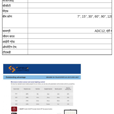
सीआरआई
सीसीटी
पीएफ
बीम कोण
7°, 15°, 30°, 60°, 90°, 120°, प
सामग्री
ADC12, एंटी यूवी
जीवन काल
₹
आईपी ग्रेड
ऑपरेटिंग टेम.
टीएचडी