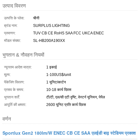
उत्पाद विवरण
उत्पत्ति के प्लेस:
चीनी
ब्रांड नाम:
SURPLUS LIGHTING
प्रमाणन:
TUV CB CE RoHS SAA FCC UKCA ENEC
मॉडल संख्या:
SL-HB200A190XX
भुगतान & नौवहन नियमों
न्यूनतम आदेश मात्रा:
1 इकाई
मूल्य:
1-100US$/unit
पैकेजिंग विवरण:
1 यूनिट/कार्टन
प्रसव के समय:
10-18 कार्य दिवस
भुगतान शर्तें:
टी/टी, एल/सी एटी दृष्टि, वेस्टर्न यूनियन, पेपैल
आपूर्ति की क्षमता:
2600 यूनिट प्रति कार्य दिवस
वर्णन
Sportlux Gen2 180lm/W ENEC CB CE SAA एलईडी बाढ़ स्टेडियम प्रकाश