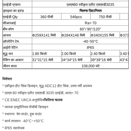
एलईडी प्रकार
एलएम80 स्वीकृत एलीट एसएमडी3035
ड्राइवर का ब्रांड
फ्लिप्स ज़िटानियम
एलईडी Qty
360 पीसी
546pcs
750 पीसी
1
सीआरआई
Ra> 70
बीम कोण
60°/ 90°/120°
आयाम
Φ259X141 मिमी
Φ284X146 मिमी
Φ340X155 मिमी
Φ373X1
ऑपरेटिंग टेम.
-40~50°C
आईपी रेटिंग
IP65
शुद्ध भार
1.80 किलो
2.00 किलो
2.40 किलो
3.40 क
पैकिंग का आकार
31*31*15 सेमी
34*34*15 सेमी
39*39*16 सेमी
43*43*
जीवन काल
108,000 घंटे
विशेषता
* एकीकृत हीट सिंक डिजाइन, शुद्ध ADC12 हीट सिंक, उत्तम गर्मी अपव्यय
* एलएम 80 स्वीकृत एलीट एसएमडी 3035 एलईडी, आरए> 70
* CE ENEC UKCA अनुमोदित
फिलिप्स चालक
* व्यापक एल्यूमीनियम पीसीबी डिजाइन
* स्थापनाः चेन माउंट, हुक माउंट
* कार्य तापमान: -40°C~+50°C
* IP65 जलरोधक