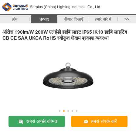
Surplus (China) Lighting Industrial Co., Ltd
होम
उत्पाद
वीआर दिखाएँ
हमारे बारे में
>>
ऑरोरा 190lm/W 200W एलईडी हाईबे लाइट IP65 IK10 हाईबे लाइटिंग
CB CE SAA UKCA RoHS स्वीकृत गोदाम प्रकाश व्यवस्था
सबसे अच्छी कीमत
हमसे संपर्क करें