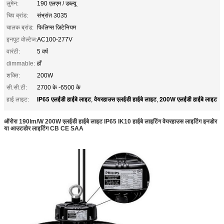
लुमेन:
190 एलएम / डब्ल्यू
चिप ब्रांड:
संभ्रांत 3035
चालक ब्रांड:
फिलिप्स ज़िटेनियम
इनपुट वोल्टेज:
AC100-277V
वारंटी:
5 वर्ष
dimmable:
हाँ
शक्ति:
200W
सी.सी.टी:
2700 के -6500 के
IP65 एलईडी हाईबे लाइट
वेयरहाउस एलईडी हाईबे लाइट
200W एलईडी हाईबे लाइट
हाई लाइट:
,
,
ऑरोरा 190lm/W 200W एलईडी हाईबे लाइट IP65 IK10 हाईबे लाइटिंग वेयरहाउस लाइटिंग इनडोर
या आउटडोर लाइटिंग CB CE SAA