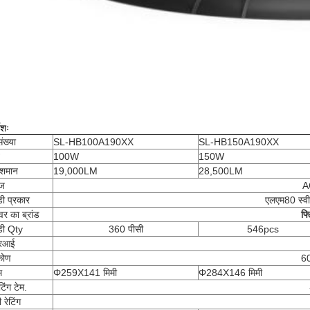
देशः
ंख्या
SL-HB100A190XX
SL-HB150A190XX
100W
150W
ाशमान
19,000LM
28,500LM
ेज
A
ी प्रकार
एलएम80 स्व
वर का ब्रांड
फ्
ी Qty
360 पीसी
546pcs
रआई
कोण
60
म
Φ259X141 मिमी
Φ284X146 मिमी
िंग टेम.
रेटिंग