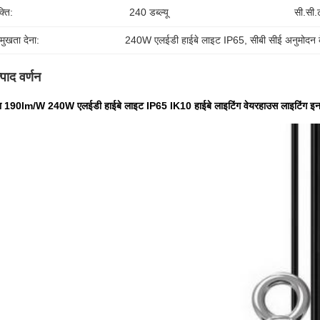
्ति:
240 डब्ल्यू
सी.सी.
रमुखता देना:
240W एलईडी हाईबे लाइट IP65
, 
सीबी सीई अनुमोदन क
्पाद वर्णन
ा 190lm/W 240W एलईडी हाईबे लाइट IP65 IK10 हाईबे लाइटिंग वेयरहाउस लाइटिंग