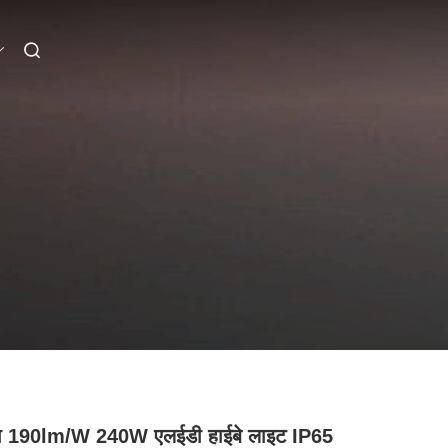
ा 190lm/W 240W एलईडी हाईबे लाइट IP65