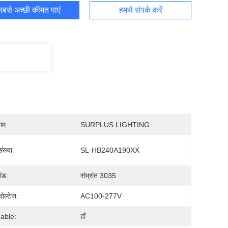
बसे अच्छी कीमत पाएं
हमसे संपर्क करें
नाम
SURPLUS LIGHTING
ंख्या
SL-HB240A190XX
ांड:
संभ्रांत 3035
ोल्टेज:
AC100-277V
able:
हाँ