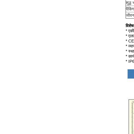
शुद्ध 
पैकि
जीवन
विशेष
* एकी
* एल
* CE
* व्य
* स्थ
* का
* IP