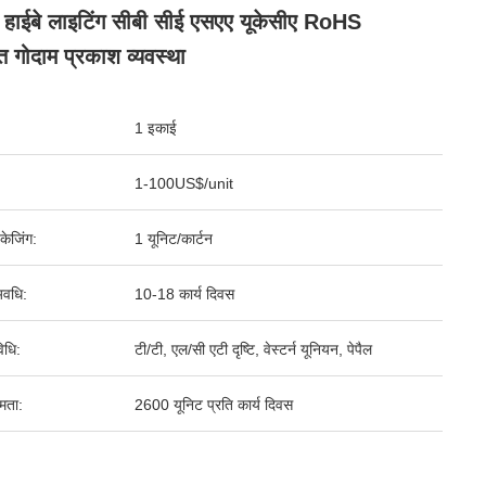
हाईबे लाइटिंग सीबी सीई एसएए यूकेसीए RoHS
ृत गोदाम प्रकाश व्यवस्था
1 इकाई
1-100US$/unit
पैकेजिंग:
1 यूनिट/कार्टन
वधि:
10-18 कार्य दिवस
िधि:
टी/टी, एल/सी एटी दृष्टि, वेस्टर्न यूनियन, पेपैल
षमता:
2600 यूनिट प्रति कार्य दिवस