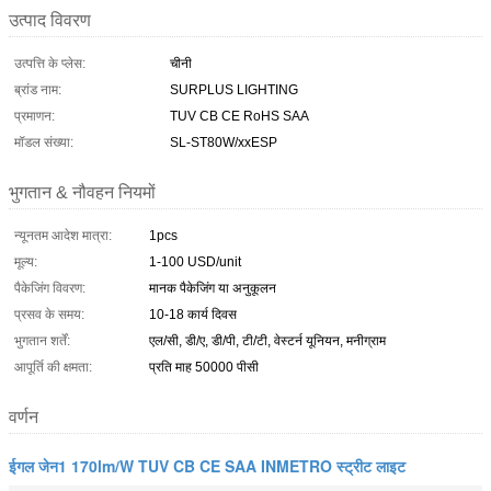
उत्पाद विवरण
उत्पत्ति के प्लेस:
चीनी
ब्रांड नाम:
SURPLUS LIGHTING
प्रमाणन:
TUV CB CE RoHS SAA
मॉडल संख्या:
SL-ST80W/xxESP
भुगतान & नौवहन नियमों
न्यूनतम आदेश मात्रा:
1pcs
मूल्य:
1-100 USD/unit
पैकेजिंग विवरण:
मानक पैकेजिंग या अनुकूलन
प्रसव के समय:
10-18 कार्य दिवस
भुगतान शर्तें:
एल/सी, डी/ए, डी/पी, टी/टी, वेस्टर्न यूनियन, मनीग्राम
आपूर्ति की क्षमता:
प्रति माह 50000 पीसी
वर्णन
ईगल जेन1 170lm/W TUV CB CE SAA INMETRO स्ट्रीट लाइट