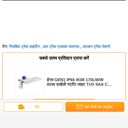
निलंबित ट्रैक लाइटिंग
छत ट्रैक प्रकाश व्यवस्था
लटकन ट्रैक रोशनी
टैग:
,
,
सबसे उत्तम प्रतिदान प्राप्त करें
ईगल GEN1 IP66 IK08 170LM/W
80W एलईडी स्ट्रीट लाइट TUV SAA CB
CE अनुमोदित 5 साल की वारंटी सार्वजनिक
प्रकाश व्यवस्था
जारी रखें
चैट
एक बोली का अनुरोध
अधिक
ईगल जेन1 170lm/W TUV CB CE SAA INMETRO स्ट्रीट लाइट