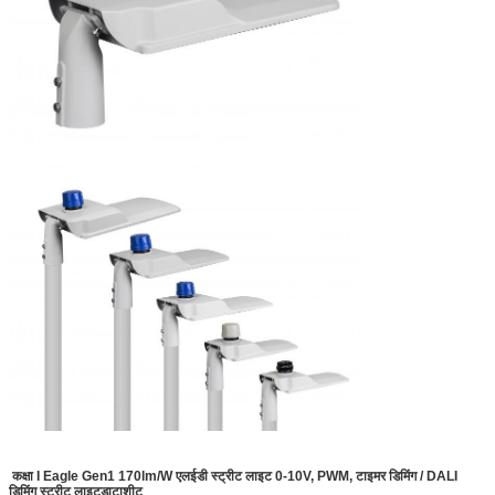
कक्षा I Eagle Gen1 170lm/W एलईडी स्ट्रीट लाइट 0-10V, PWM, टाइमर डिमिंग / DALI
डिमिंग स्ट्रीट लाइट
डाटाशीट