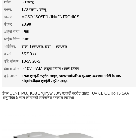
शक्ति:
80 डब्ल्यू
दक्षता:
170 एलएम / डब्ल्यू
चालक:
MOSO / SOSEN / INVENTRONICS
पीएफ:
≥0.98
आईपी रेटिंग:
IP66
आईके रेटिंग:
IK08
आईईएस:
टाइप II (एस/एम), टाइप III (एस/एम)
वारंटी:
5/7/10 वर्ष
वृद्धि संरक्षण:
10kv / 20kv
dimmable:
0-10V, PWM, टाइमर डिमिंग / डाली डिमिंग
IP66 एलईडी स्ट्रीट लाइट
80W सार्वजनिक प्रकाश व्यवस्था गारंटी के साथ
हाई लाइट:
,
,
टीयूवी स्वीकृत एलईडी स्ट्रीट लाइट
ईगल GEN1 IP66 IK08 170lm/W 80W एलईडी स्ट्रीट लाइट TUV CB CE RoHS SAA
अनुमोदित 5 साल की वारंटी सार्वजनिक प्रकाश व्यवस्था