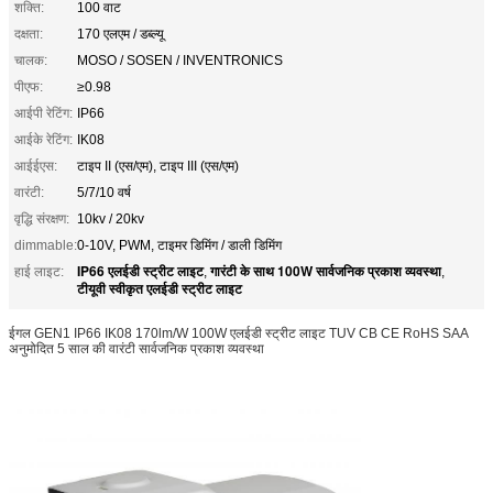
शक्ति:
100 वाट
दक्षता:
170 एलएम / डब्ल्यू
चालक:
MOSO / SOSEN / INVENTRONICS
पीएफ:
≥0.98
आईपी रेटिंग:
IP66
आईके रेटिंग:
IK08
आईईएस:
टाइप II (एस/एम), टाइप III (एस/एम)
वारंटी:
5/7/10 वर्ष
वृद्धि संरक्षण:
10kv / 20kv
dimmable:
0-10V, PWM, टाइमर डिमिंग / डाली डिमिंग
IP66 एलईडी स्ट्रीट लाइट
गारंटी के साथ 100W सार्वजनिक प्रकाश व्यवस्था
हाई लाइट:
,
,
टीयूवी स्वीकृत एलईडी स्ट्रीट लाइट
ईगल GEN1 IP66 IK08 170lm/W 100W एलईडी स्ट्रीट लाइट TUV CB CE RoHS SAA
अनुमोदित 5 साल की वारंटी सार्वजनिक प्रकाश व्यवस्था