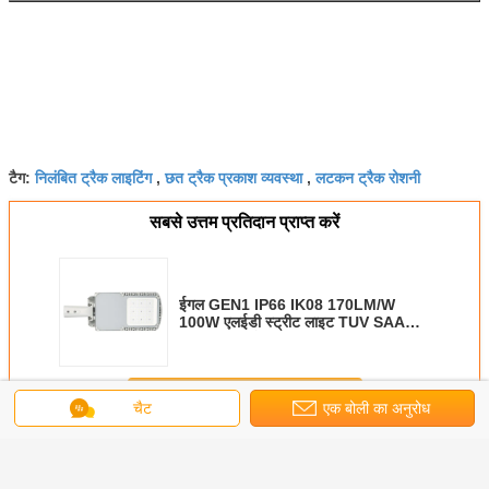
निलंबित ट्रैक लाइटिंग
छत ट्रैक प्रकाश व्यवस्था
लटकन ट्रैक रोशनी
टैग:
,
,
सबसे उत्तम प्रतिदान प्राप्त करें
ईगल GEN1 IP66 IK08 170LM/W
100W एलईडी स्ट्रीट लाइट TUV SAA
CB CE अनुमोदित 5 साल की वारंटी
सार्वजनिक प्रकाश व्यवस्था
जारी रखें
चैट
एक बोली का अनुरोध
अधिक
ईगल जेन1 170lm/W TUV CB CE SAA INMETRO स्ट्रीट लाइट