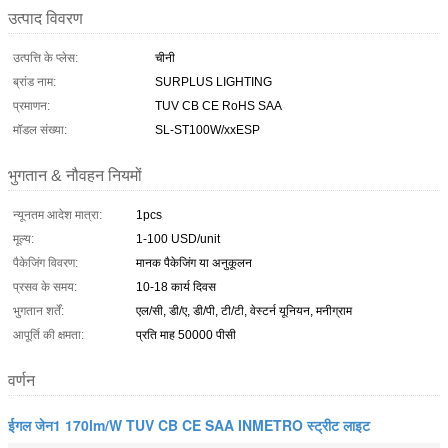
उत्पाद विवरण
उत्पत्ति के प्लेस:
चीनी
ब्रांड नाम:
SURPLUS LIGHTING
प्रमाणन:
TUV CB CE RoHS SAA
मॉडल संख्या:
SL-ST100W/xxESP
भुगतान & नौवहन नियमों
न्यूनतम आदेश मात्रा:
1pcs
मूल्य:
1-100 USD/unit
पैकेजिंग विवरण:
मानक पैकेजिंग या अनुकूलन
प्रसव के समय:
10-18 कार्य दिवस
भुगतान शर्तें:
एल/सी, डी/ए, डी/पी, टी/टी, वेस्टर्न यूनियन, मनीग्राम
आपूर्ति की क्षमता:
प्रति माह 50000 पीसी
वर्णन
ईगल जेन1 170lm/W TUV CB CE SAA INMETRO स्ट्रीट लाइट