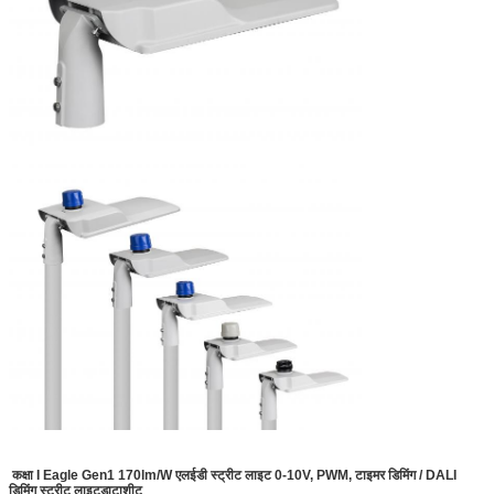
कक्षा I Eagle Gen1 170lm/W एलईडी स्ट्रीट लाइट 0-10V, PWM, टाइमर डिमिंग / DALI
डिमिंग स्ट्रीट लाइट
डाटाशीट