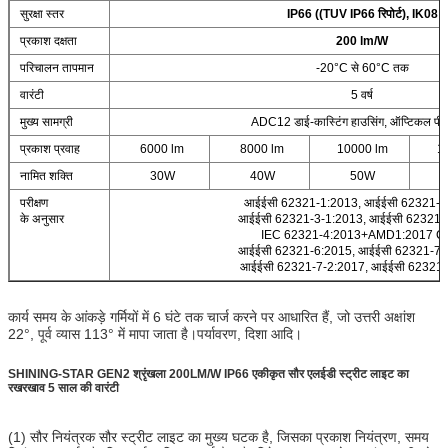
सुरक्षा स्तर
IP66 ((TUV IP66 रिपोर्ट), IK08
प्रकाश दक्षता
200 lm/W
परिचालन तापमान
-20°C से 60°C तक
वारंटी
5 वर्ष
मुख्य सामग्री
ADC12 डाई-कास्टिंग हाउसिंग, ऑप्टिकल पीस
प्रकाश प्रवाह
6000 lm
8000 lm
10000 lm
1
नामित शक्ति
30W
40W
50W
परीक्षण
आईईसी 62321-1:2013, आईईसी 62321-2
के अनुसार
आईईसी 62321-3-1:2013, आईईसी 62321-
IEC 62321-4:2013+AMD1:2017 C
आईईसी 62321-6:2015, आईईसी 62321-7-
आईईसी 62321-7-2:2017, आईईसी 62321-
कार्य समय के आंकड़े गर्मियों में 6 घंटे तक चार्ज करने पर आधारित हैं, जो उत्तरी अक्षांश
22°, पूर्व व्यास 113° में मापा जाता है।पर्यावरण, दिशा आदि।
SHINING-STAR GEN2 श्रृंखला 200LM/W IP66 एकीकृत सौर एलईडी स्ट्रीट लाइट का
रखरखाव 5 साल की वारंटी
(1) सौर नियंत्रक सौर स्ट्रीट लाइट का मुख्य घटक है, जिसका प्रकाश नियंत्रण, समय