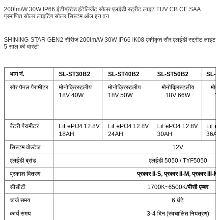
200lm/W 30W IP66 इंटीग्रेटेड इंटेलिजेंट सोलर एलईडी स्ट्रीट लाइट TUV CB CE SAA
प्रमाणित सोलर लाइटिंग सोलर सिस्टम ऑल इन वन
SHINING-STAR GEN2 सीरीज 200lm/W 30W IP66 IK08 एकीकृत सौर एलईडी स्ट्रीट लाइट
5 साल की वारंटी
भाग नं.
SL-ST30B2
SL-ST40B2
SL-ST50B2
SL-
सौर पैनल पैरामीटर
मोनोक्रिस्टलीय
मोनोक्रिस्टलीय
मोनोक्रिस्टलीय
मोनो
18V 40W
18V 50W
18V 66W
1
बैटरी पैरामीटर
LiFePO4 12.8V
LiFePO4 12.8V
LiFePO4 12.8V
LiFe
18AH
24AH
30AH
36A
सिस्टम वोल्टेज
12V
एलईडी ब्रांड
एलईडी 5050 / TYF5050
प्रकाश वितरण
प्रकार II-S, प्रकार II-M, प्रकार III-M
सीसीटी
1700K~6500K/
पीसी एम्बर
चार्ज समय
6 घंटे
कार्य समय
3-4 दिन (स्वचालित नियंत्रण)