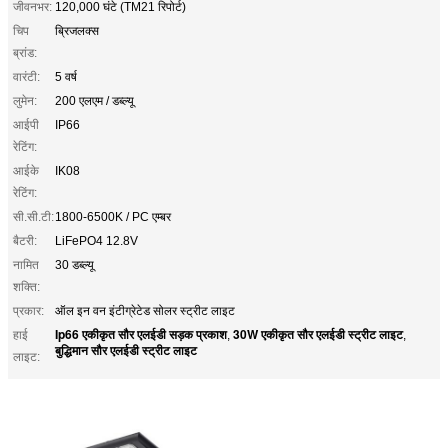
जीवनभर:
120,000 घंटे (TM21 रिपोर्ट)
चिप
ब्रिजलक्स
ब्रांड:
वारंटी:
5 वर्ष
लुमेन:
200 एलएम / डब्ल्यू
आईपी
IP66
रेटिंग:
आईके
IK08
रेटिंग:
सी.सी.टी:
1800-6500K / PC एम्बर
बैटरी:
LiFePO4 12.8V
नामित
30 डब्ल्यू
शक्ति:
प्रकार:
ऑल इन वन इंटीग्रेटेड सोलर स्ट्रीट लाइट
Ip66 एकीकृत सौर एलईडी सड़क प्रकाश
30W एकीकृत सौर एलईडी स्ट्रीट लाइट
हाई
,
,
बुद्धिमान सौर एलईडी स्ट्रीट लाइट
लाइट: