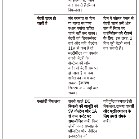
भी है
प्रकाश, न्याय
कर सकते हैं
द
स्विच
विफलता।
बैटरी ख़त्म हो
लंबे बरसात के दिन
दिन में सोलर पैनल से
जाती है
या गलत स्थापना
बैटरी चार्ज करें और
स्थल पर्याप्त शक्ति
रात में स्विच बंद
चार्ज नहीं कर सका।
करें
निर्वहन को रोकने
बैटरी को डिस्कनेक्ट
के लिए
,
इस तरह, 2
करें और यदि वोल्टेज
दिन पूरी बैटरी चार्ज
11V से कम है तो
कर सकते हैं।
मल्टीमीटर का उपयोग
करके बैटरी के
वोल्टेज की जांच
करें।
तो बैटरी समाप्त
हो जाता है या कम
शक्ति का न्याय कर
सकता है
कारण
सिस्टम काम नहीं कर
सका।
एलईडी विफलता
सबसे पहले,
DC
यदि
पुष्टिकरण
एलईडी
बिजली की आपूर्ति को
विफलता,
कृपया वापसी
9V वोल्टेज और 1A
और प्रतिस्थापन के
से कम करंट पर
लिए हमसे संपर्क
समायोजित करें,
फिर
करें।
डीसी पावर सप्लाई के
पॉजिटिव और नेगेटिव
इलेक्ट्रोड को