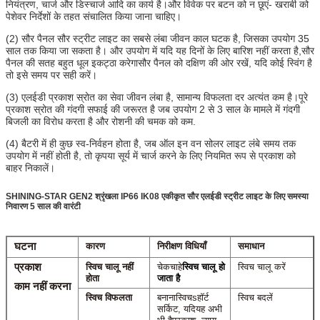
नियंत्रण, चार्ज और डिस्चार्ज आदि का कार्य है।और विवेक पर बटन को न छूएं- खराबी को
पेशेवर निर्देशों के तहत संचालित किया जाना चाहिए।
(2) सौर पैनल सौर स्ट्रीट लाइट का सबसे लंबा जीवन काल घटक है, जिसका उपयोग 35
साल तक किया जा सकता है। और उपयोग में यदि यह दिनों के लिए बारिश नहीं करता है,सौर
पैनल की सतह बहुत धूल इकट्ठा करेगासौर पैनल को दक्षिण की ओर रखें, यदि कोई स्विंग है
तो इसे समय पर सही करें।
(3) एलईडी प्रकाश स्रोत का सेवा जीवन लंबा है, सामान्य विफलता दर अत्यंत कम है।पूरे
प्रकाश स्रोत की गंदगी सफाई की जरूरत है जब उपयोग 2 से 3 साल के मामले में गंदगी
बिजली का विरोध करता है और रोशनी की चमक को कम.
(4) बैटरी में ही कुछ स्व-निर्वहन होता है, जब ऑल इन वन सोलर लाइट लंबे समय तक
उपयोग में नहीं होती है, तो कृपया सूर्य में चार्ज करने के लिए नियमित रूप से प्रकाश को
बाहर निकालें।
SHINING-STAR GEN2 श्रृंखला IP66 IK08 एकीकृत सौर एलईडी स्ट्रीट लाइट के लिए समस्या
निवारण 5 साल की वारंटी
घटना
कारण
निरीक्षण विधियाँ
समाधान
प्रकाश
स्विच चालू नहीं
चेक
चाहे
स्विच चालू हो
स्विच चालू करें
होता
जाता है
काम नहीं करना
स्विच विफलता
बनाना
स्विच
s
हॉर्ट
स्विच बदलें
सर्किट, यदि
यह अभी