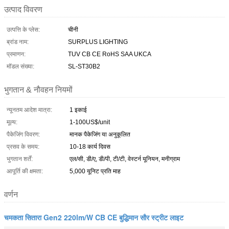
उत्पाद विवरण
उत्पत्ति के प्लेस:
चीनी
ब्रांड नाम:
SURPLUS LIGHTING
प्रमाणन:
TUV CB CE RoHS SAA UKCA
मॉडल संख्या:
SL-ST30B2
भुगतान & नौवहन नियमों
न्यूनतम आदेश मात्रा:
1 इकाई
मूल्य:
1-100US$/unit
पैकेजिंग विवरण:
मानक पैकेजिंग या अनुकूलित
प्रसव के समय:
10-18 कार्य दिवस
भुगतान शर्तें:
एल/सी, डी/ए, डी/पी, टी/टी, वेस्टर्न यूनियन, मनीग्राम
आपूर्ति की क्षमता:
5,000 यूनिट प्रति माह
वर्णन
चमकता सितारा Gen2 220lm/W CB CE बुद्धिमान सौर स्ट्रीट लाइट