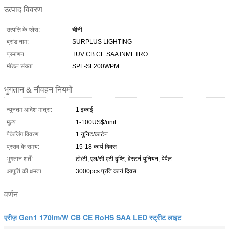
उत्पाद विवरण
उत्पत्ति के प्लेस:
चीनी
ब्रांड नाम:
SURPLUS LIGHTING
प्रमाणन:
TUV CB CE SAA INMETRO
मॉडल संख्या:
SPL-SL200WPM
भुगतान & नौवहन नियमों
न्यूनतम आदेश मात्रा:
1 इकाई
मूल्य:
1-100US$/unit
पैकेजिंग विवरण:
1 यूनिट/कार्टन
प्रसव के समय:
15-18 कार्य दिवस
भुगतान शर्तें:
टी/टी, एल/सी एटी दृष्टि, वेस्टर्न यूनियन, पेपैल
आपूर्ति की क्षमता:
3000pcs प्रति कार्य दिवस
वर्णन
एरीज़ Gen1 170lm/W CB CE RoHS SAA LED स्ट्रीट लाइट