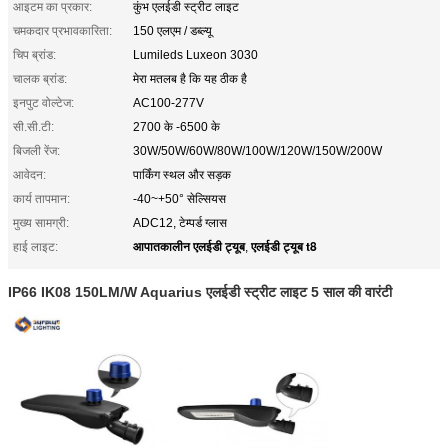
आइटम का प्रकार:
कुंभ एलईडी स्ट्रीट लाइट
चमकदार प्रभावकारिता:
150 एलएम / डब्ल्यू
चिप ब्रांड:
Lumileds Luxeon 3030
चालक ब्रांड:
मेरा मतलब है कि यह ठीक है
इनपुट वोल्टेज:
AC100-277V
सी.सी.टी:
2700 के -6500 के
बिजली रेंज:
30W/50W/60W/80W/100W/120W/150W/200W
आवेदन:
पार्किंग स्थल और सड़क
कार्य तापमान:
-40~+50° सेल्सियस
मुख्य सामग्री:
ADC12, टेम्पर्ड ग्लास
आपातकालीन एलईडी ट्यूब
एलईडी ट्यूब t8
हाई लाइट:
,
IP66 IK08 150LM/W Aquarius एलईडी स्ट्रीट लाइट 5 साल की वारंटी