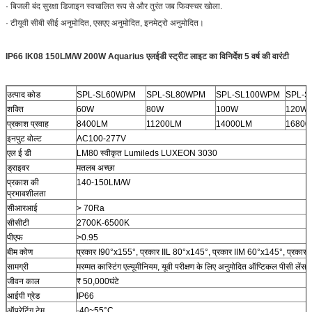
· बिजली बंद सुरक्षा डिजाइन स्वचालित रूप से और तुरंत जब फिक्स्चर खोला.
· टीयूवी सीबी सीई अनुमोदित, एसएए अनुमोदित, इनमेट्रो अनुमोदित।
IP66 IK08 150LM/W 200W Aquarius एलईडी स्ट्रीट लाइट का विनिर्देश 5 वर्ष की वारंटी
उत्पाद कोड
SPL-SL60WPM
SPL-SL80WPM
SPL-SL100WPM
SPL-
शक्ति
60W
80W
100W
120W
प्रकाश प्रवाह
8400LM
11200LM
14000LM
16800
इनपुट वोल्ट
AC100-277V
एल ई डी
LM80 स्वीकृत Lumileds LUXEON 3030
ड्राइवर
मतलब अच्छा
प्रकाश की
140-150LM/W
प्रभावशीलता
सीआरआई
> 70Ra
सीसीटी
2700K-6500K
पीएफ
>0.95
बीम कोण
प्रकार I90°x155°, प्रकार IIL 80°x145°, प्रकार IIM 60°x145°, प्रकार 
सामग्री
मरम्मत कास्टिंग एल्यूमीनियम, यूवी परीक्षण के लिए अनुमोदित ऑप्टिकल पीसी लेंस और
जीवन काल
₹ 50,000घंटे
आईपी ग्रेड
IP66
ऑपरेटिंग टेम.
-40~55°C