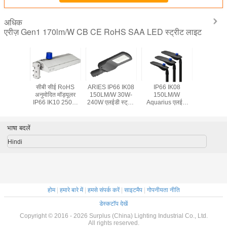
अधिक
एरीज़ Gen1 170lm/W CB CE RoHS SAA LED स्ट्रीट लाइट
सीबी सीई RoHS
ARIES IP66 IK08
IP66 IK08
सीबी सीई
अनुमोदित मॉड्यूलर
150LM/W 30W-
150LM/W
अनुमोदित म
IP66 IK10 250W
240W एलईडी स्ट्रीट
Aquarius एलईडी
IP66 IK1
एलईडी स्ट्रीट लाइट
लाइट INMETRO
स्ट्रीट लाइट 5 साल
एलईडी स्ट्
SAA CB CE स्वीकृत
की वारंटी
भाषा बदलें
Hindi
होम
|
हमारे बारे में
|
हमसे संपर्क करें
|
साइटमैप
|
गोपनीयता नीति
डेस्कटॉप देखें
Copyright © 2016 - 2026 Surplus (China) Lighting Industrial Co., Ltd.
All rights reserved.