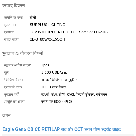
उत्पाद विवरण
उत्पत्ति के प्लेस:
चीनी
ब्रांड नाम:
SURPLUS LIGHTING
प्रमाणन:
TUV INMETRO ENEC CB CE SAA SASO RoHS
मॉडल संख्या:
SL-ST80WXXE5SGH
भुगतान & नौवहन नियमों
न्यूनतम आदेश मात्रा:
1pcs
मूल्य:
1-100 USD/unit
पैकेजिंग विवरण:
मानक पैकेजिंग या अनुकूलित
प्रसव के समय:
10-18 कार्य दिवस
भुगतान शर्तें:
एल/सी, डी/ए, डी/पी, टी/टी, वेस्टर्न यूनियन, मनीग्राम
आपूर्ति की क्षमता:
प्रति माह 60000PCS
वर्णन
Eagle Gen5 CB CE RETILAP वाट और CCT चयन योग्य स्ट्रीट लाइट