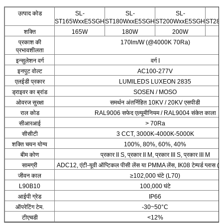
उत्पाद कोड
SL-
SL-
SL-
ST165WxxE5SGH
ST180WxxE5SGH
ST200WxxE5SGH
ST28
शक्ति
165W
180W
200W
प्रकाश की
170lm/W (@4000K 70Ra)
प्रभावशीलता
इन्सुलेशन वर्ग
वर्ग I
इनपुट वोल्ट
AC100-277V
एलईडी प्रकार
LUMILEDS LUXEON 2835
ड्राइवर का ब्रांड
SOSEN / MOSO
ओवरज सुरक्षा
समर्थन अंतर्निहित 10KV / 20KV एसपीडी
राल कोड
RAL9006 सफेद एल्यूमीनियम / RAL9004 संकेत काला
सीआरआई
> 70Ra
सीसीटी
3 CCT, 3000K-4000K-5000K
शक्ति चयन योग्य
100%, 80%, 60%, 40%
बीम कोण
प्रकार II S, प्रकार II M, प्रकार III S, प्रकार III M
सामग्री
ADC12, एंटी-यूवी ऑप्टिकल पीसी लेंस या PMMA लेंस, IK08 टेम्पर्ड ग्लास (
जीवन काल
≥102,000 घंटे (L70)
L90B10
100,000 घंटे
आईपी ग्रेड
IP66
ऑपरेटिंग टेम.
-30~50°C
टीएचडी
<12%