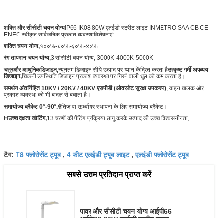
शक्ति और सीसीटी चयन योग्य
IP66 IK08 80W एलईडी स्ट्रीट लाइट INMETRO SAA CB CE
ENEC स्वीकृत सार्वजनिक प्रकाश व्यवस्था
विशेषताएं:
शक्ति चयन योग्य,
१००%-८०%-६०%-४०%
रंग तापमान चयन योग्य,
3 सीसीटी चयन योग्य, 3000K-4000K-5000K
चतुर
और आधुनिक
डिजाइन
,
न्यूनतम डिजाइन सीधे उत्पाद पर ध्यान केंद्रित करता है
उत्कृष्ट गर्मी अपव्यय
डिजाइन,
चिकनी उपस्थिति डिजाइन प्रकाश व्यवस्था पर गिरने वाली धूल को कम करता है।
समर्थन अंतर्निहित 10KV / 20KV / 40KV एसपीडी (ओवरजेट सुरक्षा उपकरण)
, वाहन चालक और
प्रकाश व्यवस्था को भी बादल से बचाता है।
समायोज्य ब्रैकेट 0°-90°,
क्षैतिज या ऊर्ध्वाधर स्थापना के लिए समायोज्य ब्रैकेट।
H
उच्च दक्षता कोटिंग
,
13 चरणों की पेंटिंग प्रक्रिया लागू करके उत्पाद की उच्च विश्वसनीयता,
T8 फ्लोरोसेंट ट्यूब
4 फीट एलईडी ट्यूब लाइट
एलईडी फ्लोरोसेंट ट्यूब
टैग:
,
,
सबसे उत्तम प्रतिदान प्राप्त करें
पावर और सीसीटी चयन योग्य आईपी66