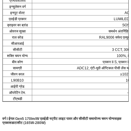
प्रभावशीलता
इन्सुलेशन वर्ग
इनपुट वोल्ट
AC1
एलईडी प्रकार
LUMILEDS
ड्राइवर का ब्रांड
SOSE
ओवरज सुरक्षा
समर्थन अंतर्निह
राल कोड
RAL9006 सफेद एल्यूमी
सीआरआई
>
सीसीटी
3 CCT, 300
शक्ति चयन योग्य
100%, 8
बीम कोण
प्रकार II S, प्रकार II
सामग्री
ADC12, एंटी-यूवी ऑप्टिकल पीसी लेंस या P
जीवन काल
≥102,00
L90B10
100
आईपी ग्रेड
ऑपरेटिंग टेम.
-3
टीएचडी
वर्ग I ईगल Gen5 170lm/W एलईडी स्ट्रीट लाइट पावर और सीसीटी समायोज्य चयन योग्य
सड़क
प्रकाश
डाटाशीट (165W-280W)