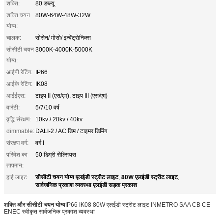
शक्ति:
80 डब्ल्यू
शक्ति चयन
80W-64W-48W-32W
योग्य:
चालक:
सोसेन/ मोसो/ इन्वेंट्रोनिक्स
सीसीटी चयन
3000K-4000K-5000K
योग्य:
आईपी रेटिंग:
IP66
आईके रेटिंग:
IK08
आईईएस:
टाइप II (एस/एम), टाइप III (एस/एम)
वारंटी:
5/7/10 वर्ष
वृद्धि संरक्षण:
10kv / 20kv / 40kv
dimmable:
DALI-2 / AC डिम / टाइमर डिमिंग
संरक्षण वर्ग:
वर्ग I
परिवेश का
50 डिग्री सेल्सियस
तापमान:
सीसीटी चयन योग्य एलईडी स्ट्रीट लाइट
80W एलईडी स्ट्रीट लाइट
हाई लाइट:
,
,
सार्वजनिक प्रकाश व्यवस्था एलईडी सड़क प्रकाश
शक्ति और सीसीटी चयन योग्य
IP66 IK08 80W एलईडी स्ट्रीट लाइट INMETRO SAA CB CE
ENEC स्वीकृत सार्वजनिक प्रकाश व्यवस्था