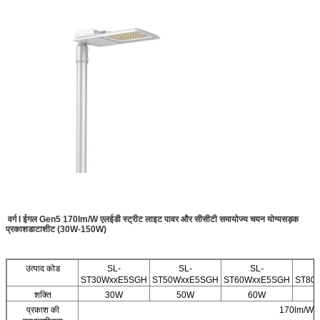
वर्ग I ईगल Gen5 170lm/W एलईडी स्ट्रीट लाइट पावर और सीसीटी समायोज्य चयन योग्य
सड़क
प्रकाश
डाटाशीट (30W-150W)
उत्पाद कोड
SL-
SL-
SL-
ST30WxxE5SGH
ST50WxxE5SGH
ST60WxxE5SGH
ST80
शक्ति
30W
50W
60W
प्रकाश की
170lm/W 